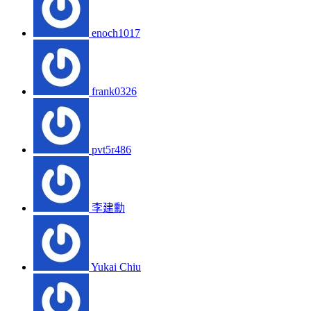
enoch1017
frank0326
pvt5r486
李建勳
Yukai Chiu